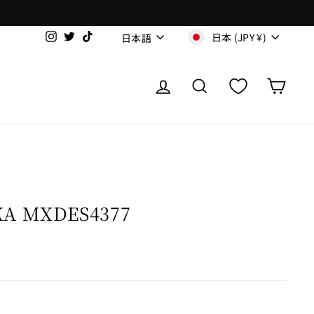
通
言
Instagram
Twitter
TikTok
日本 (JPY ¥)
日本語
貨
語
ログイン
SEARCH
カー
KA MXDES4377