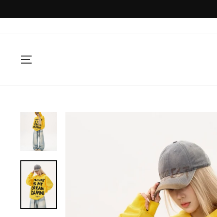
コ
ン
テ
ン
ツ
に
サイトナビゲーション
ス
キ
ッ
プ
す
る