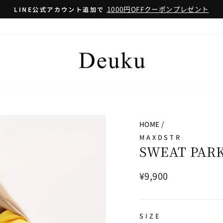
1000円OFFクーポンプレゼント
LINE公式アカウント追加で
HOME
/
MAXDSTR
SWEAT PAR
通
¥9,900
常
価
格
SIZE