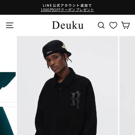
コ
LINE公式アカウント追加で
ン
1000円OFFクーポンプレゼント
テ
ン
サイトナビゲーション
SEARCH
ツ
に
ス
キ
ッ
プ
す
る