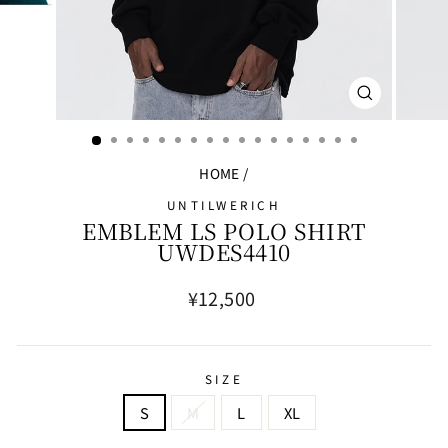
閉
じ
る
HOME
/
UNTILWERICH
EMBLEM LS POLO SHIRT
UWDES4410
通
¥12,500
常
価
格
SIZE
S
M
L
XL