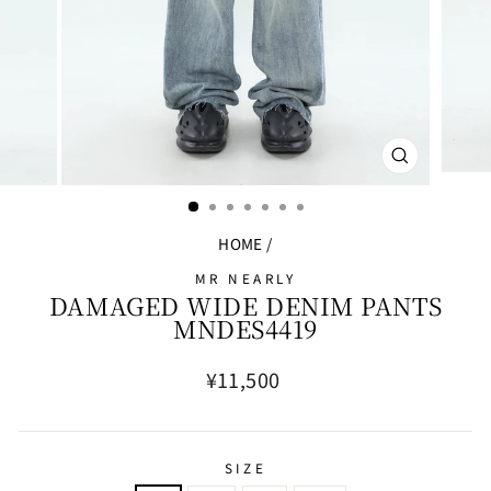
閉
じ
る
HOME
/
MR NEARLY
DAMAGED WIDE DENIM PANTS
MNDES4419
通
¥11,500
常
価
格
SIZE