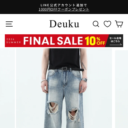
コ
LINE公式アカウント追加で
ン
1000円OFFクーポンプレゼント
テ
ン
サイトナビゲーション
SEARCH
ツ
に
ス
キ
ッ
プ
す
る