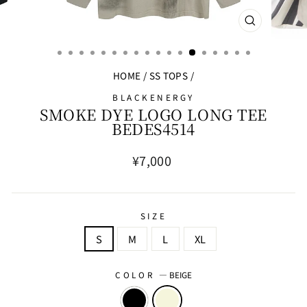
閉
じ
る
HOME
/
SS TOPS
/
BLACKENERGY
SMOKE DYE LOGO LONG TEE
BEDES4514
通
¥7,000
常
価
格
SIZE
S
M
L
XL
COLOR
—
BEIGE