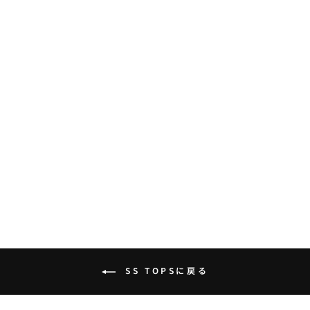
SMOKE DYE LOGO
LONG TEE
BEDES4514
BLACKENERGY
¥7,000
SS TOPSに戻る