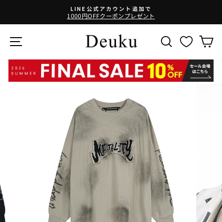
コ
LINE公式アカウント追加で
ン
1000円OFFクーポンプレゼント
テ
ン
サイトナビゲーション
SEARCH
ツ
に
ス
キ
ッ
プ
す
る