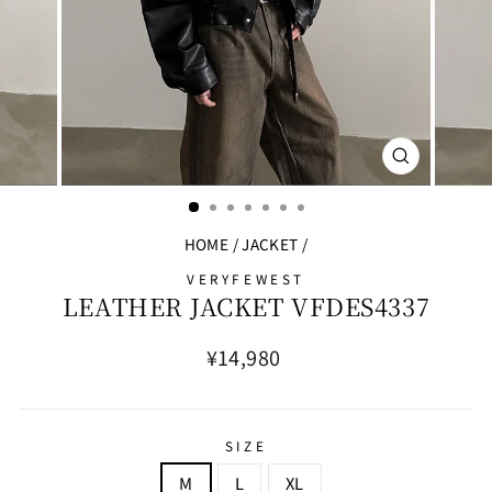
閉
じ
る
HOME
/
JACKET
/
VERYFEWEST
LEATHER JACKET VFDES4337
通
¥14,980
常
価
格
SIZE
M
L
XL