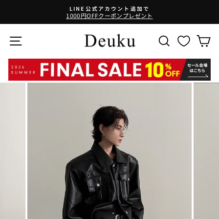
コ
LINE公式アカウント追加で
ン
1000円OFFクーポンプレゼント
テ
ン
サイトナビゲーション
SEARCH
ツ
に
ス
キ
ッ
プ
す
る