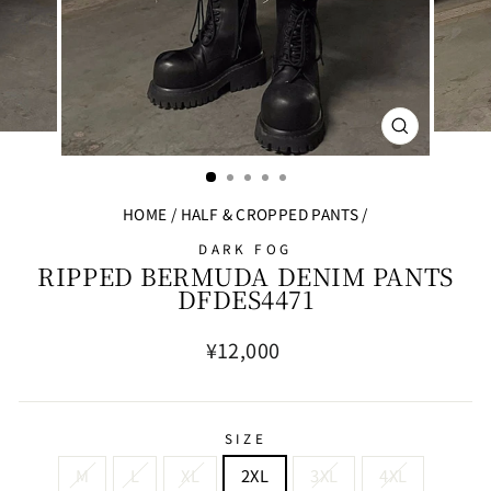
閉
じ
る
HOME
/
HALF & CROPPED PANTS
/
DARK FOG
RIPPED BERMUDA DENIM PANTS
DFDES4471
通
¥12,000
常
価
格
SIZE
M
L
XL
2XL
3XL
4XL