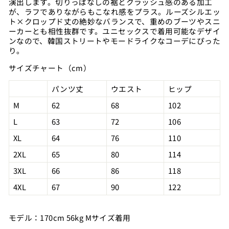
演出します。切りっぱなしの裾とクラッシュ感のある加工
が、ラフでありながらもこなれ感をプラス。ルーズシルエッ
ト×クロップド丈の絶妙なバランスで、重めのブーツやスニ
ーカーとも相性抜群です。ユニセックスで着用可能なデザイ
ンなので、韓国ストリートやモードライクなコーデにぴった
り。
サイズチャート（cm）
パンツ丈
ウエスト
ヒップ
M
62
68
102
L
63
72
106
XL
64
76
110
2XL
65
80
114
3XL
66
86
118
4XL
67
90
122
モデル：170cm 56kg Mサイズ着用