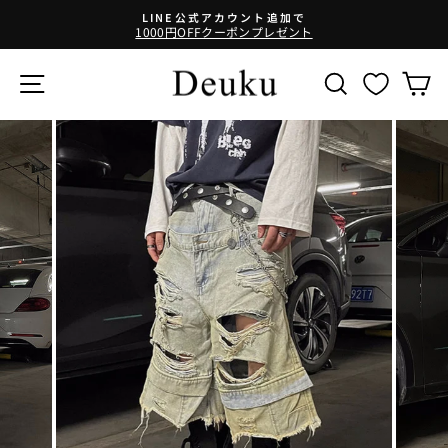
コ
LINE公式アカウント追加で
ン
1000円OFFクーポンプレゼント
テ
ン
サイトナビゲーション
SEARCH
ツ
に
ス
キ
ッ
プ
す
る