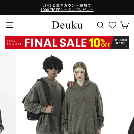
コ
LINE公式アカウント追加で
ン
1000円OFFクーポンプレゼント
テ
ン
サイトナビゲーション
SEARCH
ツ
に
ス
キ
ッ
プ
す
る