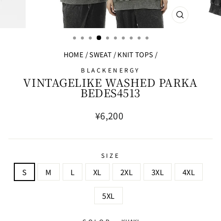
閉
じ
る
HOME
/
SWEAT / KNIT TOPS
/
BLACKENERGY
VINTAGELIKE WASHED PARKA
BEDES4513
通
¥6,200
常
価
格
SIZE
S
M
L
XL
2XL
3XL
4XL
5XL