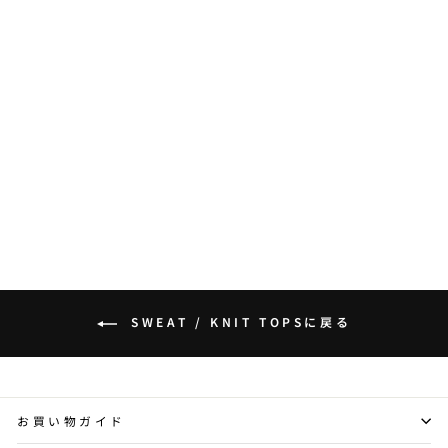
VINTAGELIKE
WASHED PARKA
BEDES4513
BLACKENERGY
¥6,200
SWEAT / KNIT TOPSに戻る
お買い物ガイド