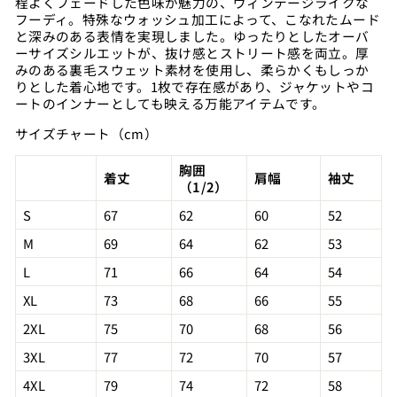
程よくフェードした色味が魅力の、ヴィンテージライクな
フーディ。特殊なウォッシュ加工によって、こなれたムード
と深みのある表情を実現しました。ゆったりとしたオーバ
ーサイズシルエットが、抜け感とストリート感を両立。厚
みのある裏毛スウェット素材を使用し、柔らかくもしっか
りとした着心地です。1枚で存在感があり、ジャケットやコ
ートのインナーとしても映える万能アイテムです。
サイズチャート（cm）
胸囲
着丈
肩幅
袖丈
（1/2）
S
67
62
60
52
M
69
64
62
53
L
71
66
64
54
XL
73
68
66
55
2XL
75
70
68
56
3XL
77
72
70
57
4XL
79
74
72
58